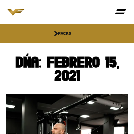
PACKS
DÍA: FEBRERO 15,
2021