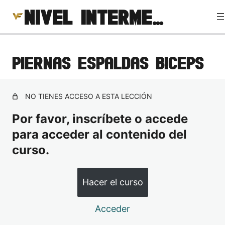
NIVEL INTERMEDIO
PIERNAS ESPALDAS BICEPS
PIERNA GLUTEO HOMBRO
TREN INFERIOR GLÚTEOS
NO TIENES ACCESO A ESTA LECCIÓN
TREN INFERIOR PIERNA GLÚTEOS
Por favor, inscríbete o accede
PECTORAL TRICEPS HOMBRO
para acceder al contenido del
FULL BODY 2
curso.
PECTORAL TRICEPS
PIERNAS ESPALDAS BICEPS
Hacer el curso
DIETA INTERMEDIO
Acceder