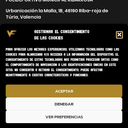
Urbanicación la Malla, 1B, 46190 Riba-roja de
Túria, Valencia
Gestionar el consentimiento
de las cookies
Para ofrecer las mejores experiencias, utilizamos tecnologías como las
cookies para almacenar y/o acceder a la información del dispositivo. El
consentimiento de estas tecnologías nos permitirá procesar datos como
el comportamiento de navegación o las identificaciones únicas en este
sitio. No consentir o retirar el consentimiento, puede afectar
negativamente a ciertas características y funciones.
ACEPTAR
DENEGAR
Copyright
© 2026 ·
VF ENTRENADOR PERSONAL
VER PREFERENCIAS
Política de Privacidad
·
Aviso Legal